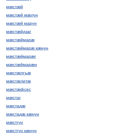
мæстæй
мæстæй мæлун
мæстæй марун
мæстæйдзаг
мæстæймарæ
мæстæймарæ кæнун
мæстæймарæг
мæстæймарæн
мæстæлгъæ
мæстæлитæ
мæстæфсес
мæстаг
мæстадæ
мæстадæ кæнун
мæстгун
мæстгун кæнун