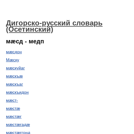
Дигорско-русский словарь
(Осетинский)
мæсд - медп
мæсдон
Мæску
мæскуйаг
мæскъæ
мæскъаг
мæскъидон
мæст-
мæстæ
мæстæг
мæстæгадæ
мæстæггонд