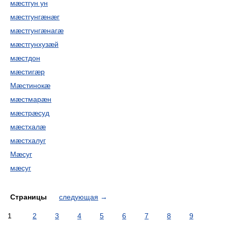
мæстгун ун
мæстгунгæнæг
мæстгунгæнагæ
мæстгунхузæй
мæстдон
мæстигæр
Мæстинокæ
мæстмарæн
мæстрæсуд
мæстхалæ
мæстхалуг
Мæсуг
мæсуг
Страницы
следующая
→
1
2
3
4
5
6
7
8
9